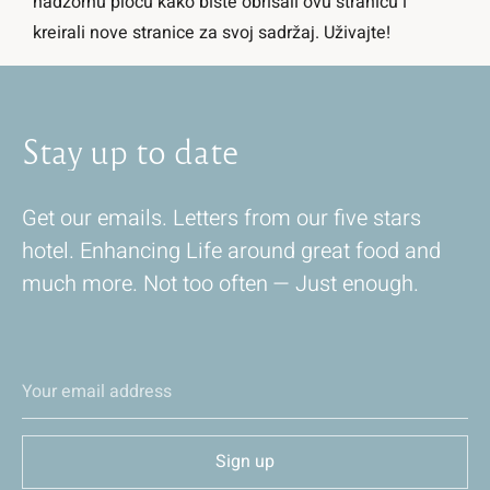
nadzornu ploču
kako biste obrisali ovu stranicu i
kreirali nove stranice za svoj sadržaj. Uživajte!
Stay
up
to
date
Get our emails. Letters from our five stars
hotel. Enhancing Life around great food and
much more. Not too often — Just enough.